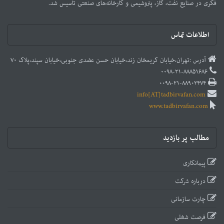
فکری در صنایع نفت، گاز، پتروشیمی و کارخانه‌های صنعتی تاسیس شد.
اطلاعات تماس
آدرس :تهران،خیابان کریمخان زند،خیابان حسن عضدی جنوبی،خیابان سپند،پلاک ۷۰
۰۰۹۸-۲۱-۸۸۸۵۱۶۸۶
۰۰۹۸-۲۱-۸۸۹۰۲۴۷۴
info[AT]tadbirvafan.com
www.tadbirvafan.com
مطالب پر بازدید
پیمانکاری
درباره شرکت
چارت سازمانی
فرصت شغلی