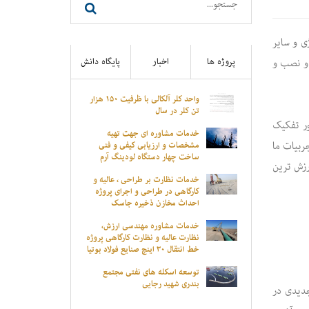
ی و سایر
 و نصب و
پروژه ها
اخبار
پایگاه دانش
واحد کلر آلکالی با ظرفیت ۱۵۰ هزار
تن کلر در سال
ور تفکیک
خدمات مشاوره ای جهت تهیه
ربیات ما
مشخصات و ارزیابی کیفی و فنی
ساخت چهار دستگاه لودینگ آرم
ارزش ترین
ثابت و دو دستگاه لودینگ آرم سیار
خدمات نظارت بر طراحی ، عالیه و
(موبایل) به منظور بهره برداری در
کارگاهی در طراحی و اجرای پروژه
بنادر انزلی و امیر آباد
احداث مخازن ذخیره جاسک
خدمات مشاوره مهندسی ارزش،
نظارت عالیه و نظارت کارگاهی پروژه
خط انتقال ۳۰ اینچ صنایع فولاد بوتیا
و طراحی صنایع فولاد زرند
توسعه اسکله های نفتی مجتمع
بندری شهید رجایی
جدیدی در